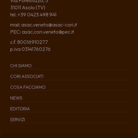
Via Forestuzzo, 5
31011 Asolo (TV)
tel. +39 0423 498 941
mail: asac.veneto@asac-cori.it
PEC: asac.cori.veneto@pec.it
c.f. 80016910277
p.iva 03141760276
CHI SIAMO
CORI ASSOCIATI
COSA FACCIAMO
NEWS
EDITORIA
SERVIZI