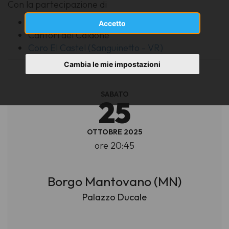
Con la partecipazione di
Corale Polifonica "Humana Vox"
Accetto
Cantori del Caldone
Coro El Castel (Sanguinetto - VR)
Cambia le mie impostazioni
SABATO
25
OTTOBRE 2025
ore 20:45
Borgo Mantovano (MN)
Palazzo Ducale