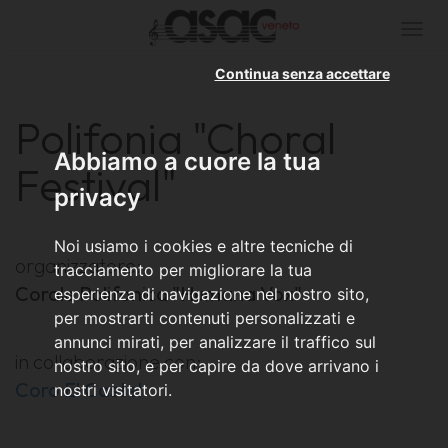
Togg
navi
Continua senza accettare
Polifonia "Choral
Abbiamo a cuore la tua
Festival"
privacy
Noi usiamo i cookies e altre tecniche di
organizzatore:
tracciamento per migliorare la tua
Corale Polifonica "Humana Vox"
esperienza di navigazione nel nostro sito,
per mostrarti contenuti personalizzati e
annunci mirati, per analizzare il traffico sul
in collaborazione con:
nostro sito, e per capire da dove arrivano i
Coro El Castel
nostri visitatori.