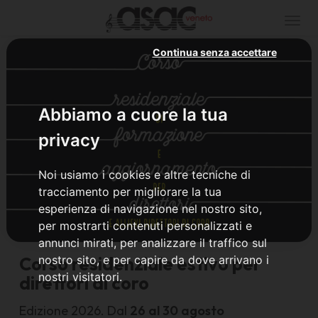
Togg
navi
Continua senza accettare
Abbiamo a cuore la tua
privacy
Noi usiamo i cookies e altre tecniche di
tracciamento per migliorare la tua
esperienza di navigazione nel nostro sito,
per mostrarti contenuti personalizzati e
annunci mirati, per analizzare il traffico sul
Corso residenziale estivo per
nostro sito, e per capire da dove arrivano i
nostri visitatori.
direttori di coro
Edizione 2026. Dal
26 al 30 agosto