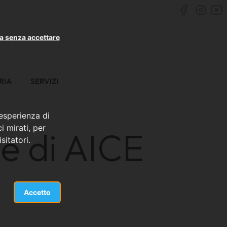
a senza accettare
RIA
SERVIZI
 esperienza di
i mirati, per
e di AICE
sitatori.
Accetto