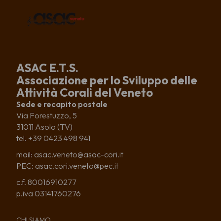
ASAC E.T.S.
Associazione per lo Sviluppo delle
Attività Corali del Veneto
Sede e recapito postale
Via Forestuzzo, 5
31011 Asolo (TV)
tel. +39 0423 498 941
mail: asac.veneto@asac-cori.it
PEC: asac.cori.veneto@pec.it
c.f. 80016910277
p.iva 03141760276
CHI SIAMO