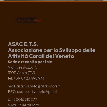
ASAC E.T.S.
Associazione per lo Sviluppo delle
Attività Corali del Veneto
Sede e recapito postale
Via Forestuzzo, 5
31011 Asolo (TV)
tel. +39 0423 498 941
mail: asac.veneto@asac-cori.it
PEC: asac.cori.veneto@pec.it
c.f. 80016910277
p.iva 03141760276