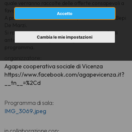
quale verranno raccolte delle offerte consapevoli a
favore dell'associazione stessa.
Accetto
A presentare i canti e la serata, sarà il Maestro Bepi
De Marzi.
Si raccomanda di arrivare con qualche minuto di
Cambia le mie impostazioni
anticipo, per un migliore svolgimento del
programma.
organizzatore:
Agape cooperativa sociale di Vicenza
https://www.facebook.com/agapevicenza.it?
__tn__=%2Cd
Programma di sala:
IMG_3069.jpeg
in collaborazione con: