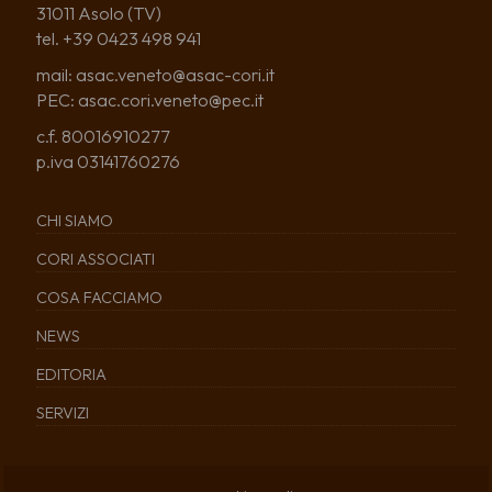
31011 Asolo (TV)
tel. +39 0423 498 941
mail: asac.veneto@asac-cori.it
PEC: asac.cori.veneto@pec.it
c.f. 80016910277
p.iva 03141760276
CHI SIAMO
CORI ASSOCIATI
COSA FACCIAMO
NEWS
EDITORIA
SERVIZI