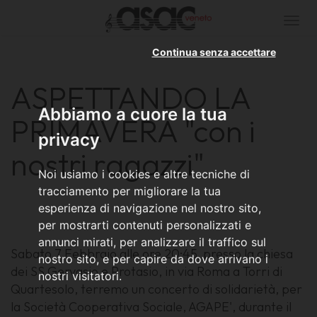
Togg
navi
Continua senza accettare
ASPETTANDO LA
Abbiamo a cuore la tua
PRIMAVERA "con i
privacy
nostri ragazzi"
Noi usiamo i cookies e altre tecniche di
tracciamento per migliorare la tua
esperienza di navigazione nel nostro sito,
per mostrarti contenuti personalizzati e
annunci mirati, per analizzare il traffico sul
Sabato 7 Febbraio alle ore 20:45, presso la chiesa
nostro sito, e per capire da dove arrivano i
dei SS Gervasio e Protasio, in via Roma a Torri di
nostri visitatori.
Quartesolo, terremo un concerto di solidarietà, per
la Società Cooperativa Sociale, AGAPE', durante il