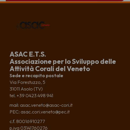
ASAC E.T.S.
Associazione per lo Sviluppo delle
Attività Corali del Veneto
Sede e recapito postale
Via Forestuzzo, 5
31011 Asolo (TV)
tel. +39 0423 498 941
mail: asac.veneto@asac-cori.it
PEC: asac.cori.veneto@pec.it
c.f. 80016910277
p.iva 03141760276