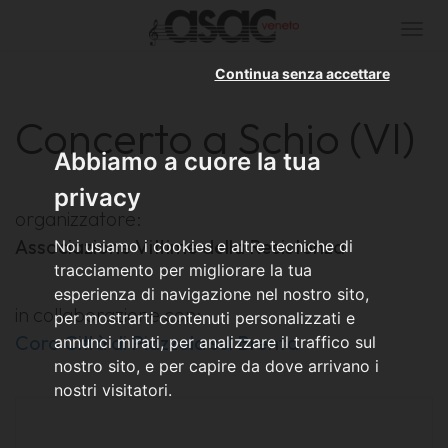
Togg
navi
Continua senza accettare
Concerto a Schio (VI)
Abbiamo a cuore la tua
privacy
organizzatore:
Associazione Vittime della Resistenza
Noi usiamo i cookies e altre tecniche di
tracciamento per migliorare la tua
esperienza di navigazione nel nostro sito,
in collaborazione con:
per mostrarti contenuti personalizzati e
Coro Città di Piazzola sul Brenta
annunci mirati, per analizzare il traffico sul
nostro sito, e per capire da dove arrivano i
nostri visitatori.