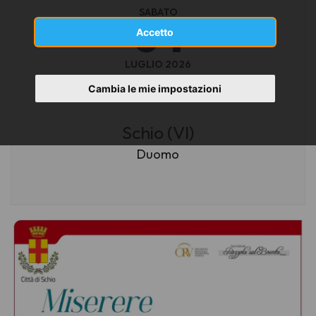
SABATO
04
Accetto
LUGLIO 2026
ore 20:45
Cambia le mie impostazioni
Schio (VI)
Duomo