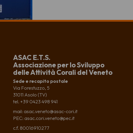
ASAC E.T.S.
Associazione per lo Sviluppo
delle Attività Corali del Veneto
Sede e recapito postale
Via Forestuzzo, 5
31011 Asolo (TV)
tel. +39 0423 498 941
mail: asac.veneto@asac-cori.it
PEC: asac.cori.veneto@pec.it
c.f. 80016910277