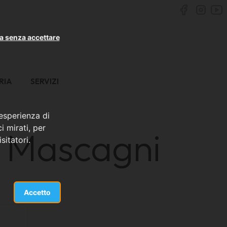
a senza accettare
RIA
SERVIZI
 esperienza di
i mirati, per
. Mascagni
sitatori.
Accetto