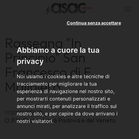
Togg
navi
Continua senza accettare
Rassegna "In
Abbiamo a cuore la tua
Principio" San
privacy
Francesco di F.
Noi usiamo i cookies e altre tecniche di
Malipiero
tracciamento per migliorare la tua
esperienza di navigazione nel nostro sito,
per mostrarti contenuti personalizzati e
annunci mirati, per analizzare il traffico sul
organizzatore:
nostro sito, e per capire da dove arrivano i
O.P.V. Orchestra di Padova e del Veneto
nostri visitatori.