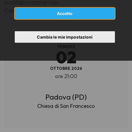
in collaborazione con:
Coro Città di Piazzola sul Brenta
Accetto
Cambia le mie impostazioni
VENERDÌ
02
OTTOBRE 2026
ore 21:00
Padova (PD)
Chiesa di San Francesco