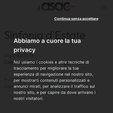
Togg
navi
Continua senza accettare
Sinfonia d'Estate
Abbiamo a cuore la tua
privacy
organizzatore:
Comune di Montecchio Maggiore
Noi usiamo i cookies e altre tecniche di
tracciamento per migliorare la tua
esperienza di navigazione nel nostro sito,
in collaborazione con:
per mostrarti contenuti personalizzati e
Coro Città di Piazzola sul Brenta
annunci mirati, per analizzare il traffico sul
nostro sito, e per capire da dove arrivano i
nostri visitatori.