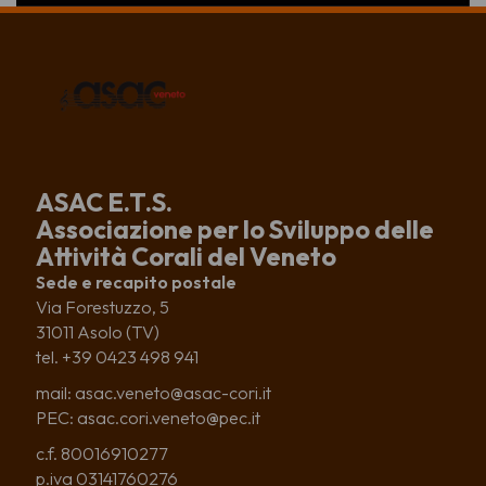
ASAC E.T.S.
Associazione per lo Sviluppo delle
Attività Corali del Veneto
Sede e recapito postale
Via Forestuzzo, 5
31011 Asolo (TV)
tel. +39 0423 498 941
mail: asac.veneto@asac-cori.it
PEC: asac.cori.veneto@pec.it
c.f. 80016910277
p.iva 03141760276