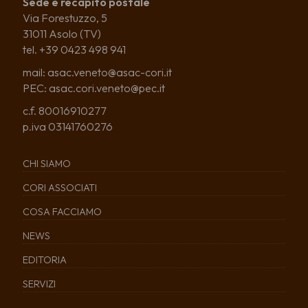
Sede e recapito postale
Via Forestuzzo, 5
31011 Asolo (TV)
tel. +39 0423 498 941
mail: asac.veneto@asac-cori.it
PEC: asac.cori.veneto@pec.it
c.f. 80016910277
p.iva 03141760276
CHI SIAMO
CORI ASSOCIATI
COSA FACCIAMO
NEWS
EDITORIA
SERVIZI