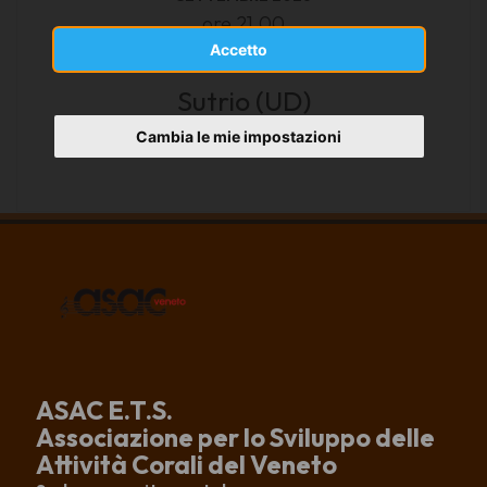
ore 21.00
Accetto
Sutrio (UD)
.
Cambia le mie impostazioni
ASAC E.T.S.
Associazione per lo Sviluppo delle
Attività Corali del Veneto