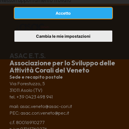
Nessun appuntamento trovato
Accetto
Cambia le mie impostazioni
ASAC E.T.S.
Associazione per lo Sviluppo delle
Attività Corali del Veneto
Sede e recapito postale
Via Forestuzzo, 5
31011 Asolo (TV)
tel. +39 0423 498 941
mail: asac.veneto@asac-cori.it
PEC: asac.cori.veneto@pec.it
c.f. 80016910277