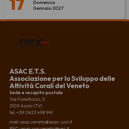
17
Domenica
Gennaio 2027
ASAC E.T.S.
Associazione per lo Sviluppo delle
Attività Corali del Veneto
Sede e recapito postale
Via Forestuzzo, 5
31011 Asolo (TV)
tel. +39 0423 498 941
mail: asac.veneto@asac-cori.it
PEC: asac.cori.veneto@pec.it