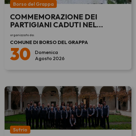
Borso del Grappa
COMMEMORAZIONE DEI
PARTIGIANI CADUTI NEL
RASTRELLAMENTO DEL GRAPPA
organizzato da:
COMUNE DI BORSO DEL GRAPPA
30
Domenica
Agosto 2026
Sutrio