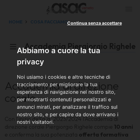
Togg
navi
HOME
COSA FACCIAMO
Continua senza accettare
Accademia Piergiorgio Righele
Abbiamo a cuore la tua
privacy
Noi usiamo i cookies e altre tecniche di
Accademia di direzione
tracciamento per migliorare la tua
esperienza di navigazione nel nostro sito,
corale
per mostrarti contenuti personalizzati e
annunci mirati, per analizzare il traffico sul
nostro sito, e per capire da dove arrivano i
Con l'inizio dell'a.a. 2023/2024 l'Accademia di
nostri visitatori.
direzione corale Piergiorgio Righele compie
10 anni
e conferma la sua potenziata
offerta formativa