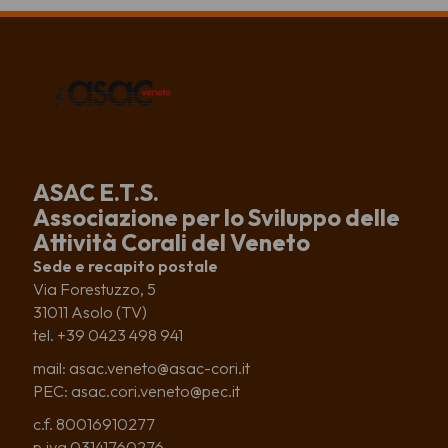
ASAC E.T.S.
Associazione per lo Sviluppo delle
Attività Corali del Veneto
Sede e recapito postale
Via Forestuzzo, 5
31011 Asolo (TV)
tel. +39 0423 498 941
mail: asac.veneto@asac-cori.it
PEC: asac.cori.veneto@pec.it
c.f. 80016910277
p.iva 03141760276