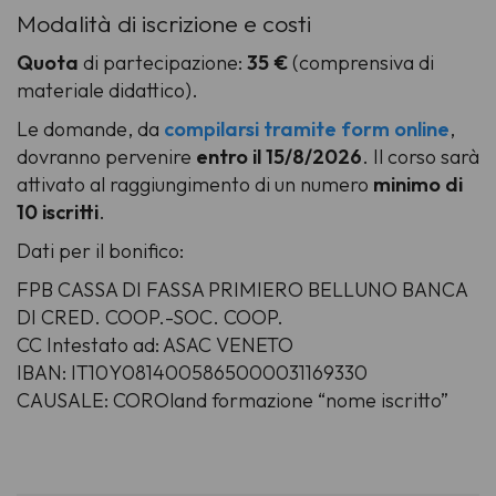
Modalità di iscrizione e costi
Quota
di partecipazione:
35 €
(comprensiva di
materiale didattico).
Le domande, da
compilarsi tramite form online
,
dovranno pervenire
entro il 15/8/2026
. Il corso sarà
attivato al raggiungimento di un numero
minimo di
10 iscritti
.
Dati per il bonifico:
FPB CASSA DI FASSA PRIMIERO BELLUNO BANCA
DI CRED. COOP.-SOC. COOP.
CC Intestato ad: ASAC VENETO
IBAN: IT10Y0814005865000031169330
CAUSALE: COROland formazione “nome iscritto”