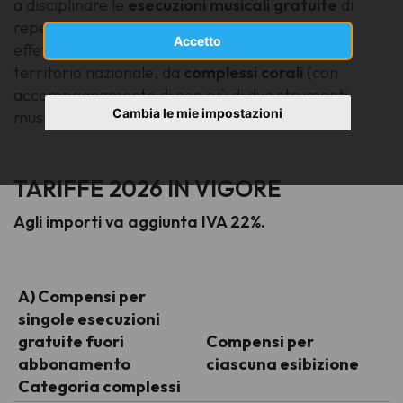
a disciplinare le
esecuzioni musicali gratuite
di
repertorio amministrato dalla Sezione Musica
Accetto
effettuate con esibizioni "dal vivo", su tutto il
territorio nazionale, da
complessi corali
(con
accompagnamento di non più di due strumenti
Cambia le mie impostazioni
musicali)
aderenti a Feniarco
.
TARIFFE 2026 IN VIGORE
Agli importi va aggiunta IVA 22%.
A) Compensi per
singole esecuzioni
gratuite fuori
Compensi per
abbonamento
ciascuna esibizione
Categoria complessi