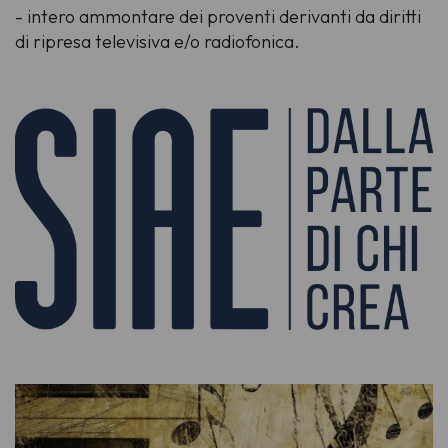
- intero ammontare dei proventi derivanti da diritti
di ripresa televisiva e/o radiofonica.