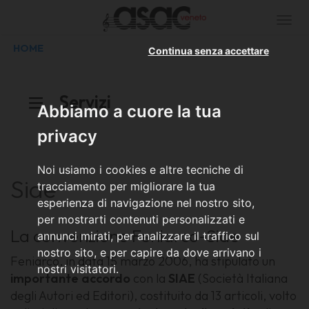
Togg
navi
HOME
Continua senza accettare
Servizi
Abbiamo a cuore la tua
privacy
Noi usiamo i cookies e altre tecniche di
Siae
tracciamento per migliorare la tua
esperienza di navigazione nel nostro sito,
per mostrarti contenuti personalizzati e
La convenzione Feniarco-Siae
annunci mirati, per analizzare il traffico sul
nostro sito, e per capire da dove arrivano i
Feniarco, in data 15 marzo 2006, ha stipulato un
nostri visitatori.
importante accordo
con la
SIAE
(Società Italiana
degli Autori ed Editori), costituito da 13 articoli, volto