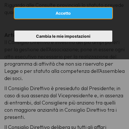
Riguardo alle Consulte provinciali lo statuto prevede
quanto segue:
Accetto
Articolo 25
Cambia le mie impostazioni
Il Consiglio Direttivo è investito dei più ampi poteri
per la gestione dell’Associazione; pone in essere ogni
atto esecutivo necessario per la realizzazione del
programma di attività che non sia riservato per
Legge o per statuto alla competenza dell’Assemblea
dei soci.
Il Consiglio Direttivo è presieduto dal Presidente; in
caso di sua assenza dal Vicepresidente e, in assenza
di entrambi, dal Consigliere più anziano tra quelli
con maggiore anzianità in Consiglio Direttivo tra i
presenti.
Il Consiglio Direttivo delibera su tutti gli affari