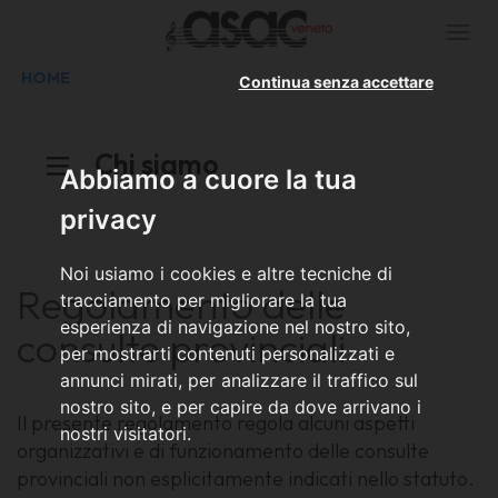
Togg
navi
HOME
Continua senza accettare
Chi siamo
Abbiamo a cuore la tua
privacy
Noi usiamo i cookies e altre tecniche di
Regolamento delle
tracciamento per migliorare la tua
esperienza di navigazione nel nostro sito,
consulte provinciali
per mostrarti contenuti personalizzati e
annunci mirati, per analizzare il traffico sul
nostro sito, e per capire da dove arrivano i
Il presente regolamento regola alcuni aspetti
nostri visitatori.
organizzativi e di funzionamento delle consulte
provinciali non esplicitamente indicati nello statuto.