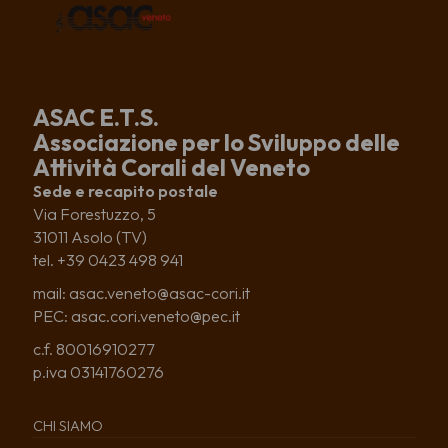
ASAC E.T.S.
Associazione per lo Sviluppo delle
Attività Corali del Veneto
Sede e recapito postale
Via Forestuzzo, 5
31011 Asolo (TV)
tel. +39 0423 498 941
mail: asac.veneto@asac-cori.it
PEC: asac.cori.veneto@pec.it
c.f. 80016910277
p.iva 03141760276
CHI SIAMO