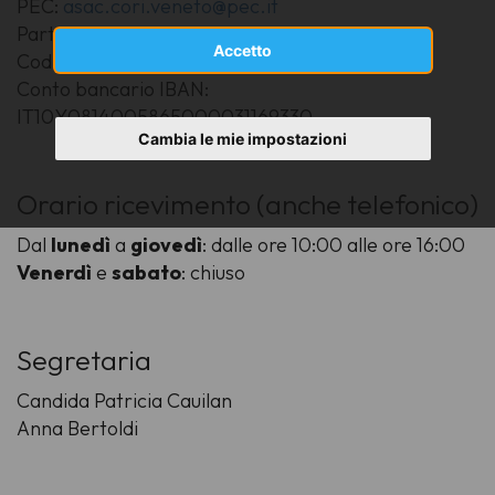
PEC:
asac.cori.veneto@pec.it
Partita IVA: 03141760276
Accetto
Codice fiscale: 80016910277
Conto bancario IBAN:
IT10Y0814005865000031169330
Cambia le mie impostazioni
Orario ricevimento (anche telefonico)
Dal
lunedì
a
giovedì
: dalle ore 10:00 alle ore 16:00
Venerdì
e
sabato
: chiuso
Segretaria
Candida Patricia Cauilan
Anna Bertoldi