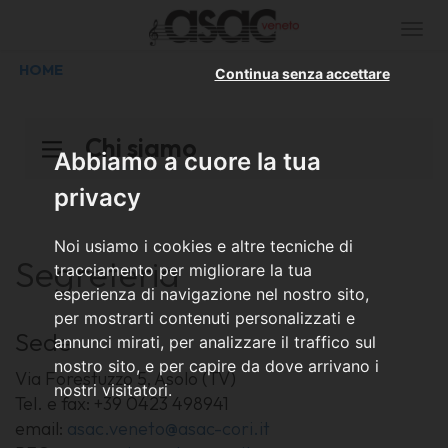
Togg
navi
HOME
Continua senza accettare
Chi siamo
Abbiamo a cuore la tua
privacy
Noi usiamo i cookies e altre tecniche di
Segreteria
tracciamento per migliorare la tua
esperienza di navigazione nel nostro sito,
per mostrarti contenuti personalizzati e
Sede
annunci mirati, per analizzare il traffico sul
nostro sito, e per capire da dove arrivano i
Via Forestuzzo 5, Asolo (TV)
nostri visitatori.
Tel. e fax: +39 0423 498941
email:
asac.veneto@asac-cori.it