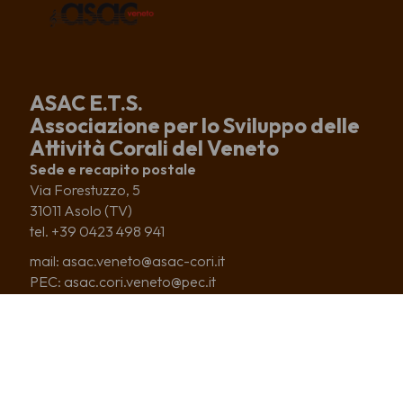
ASAC E.T.S.
Associazione per lo Sviluppo delle
Attività Corali del Veneto
Sede e recapito postale
Via Forestuzzo, 5
31011 Asolo (TV)
tel. +39 0423 498 941
mail: asac.veneto@asac-cori.it
PEC: asac.cori.veneto@pec.it
c.f. 80016910277
p.iva 03141760276
CHI SIAMO